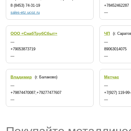
8 (8453) 74-31-19
+78452462287
sales-etz.ucoz.ru
—
ООО «СнабТрубСбыт»
ЧП
(г. Сарато
—
—
+79053873719
89063014075
—
—
Владимир
Метчас
(г. Балаково)
—
—
+79874470087;+79277477607
+7(927) 119-99
—
—