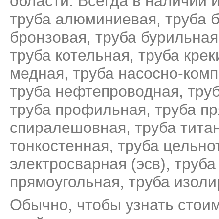
области. Всегда в наличии и
труба алюминиевая
,
труба б
бронзовая
,
труба бурильная
труба котельная
,
труба крек
медная
,
труба насосно-ком
труба нефтепроводная
,
тру
труба профильная
,
труба п
спиралешовная
,
труба тита
тонкостенная
,
труба цельно
электросварная (эсв)
,
труба
прямоугольная
,
труба изол
Обычно, чтобы узнать стоим