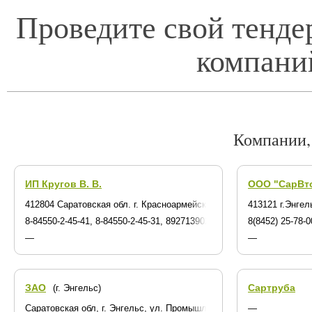
Проведите свой тенде
компани
Компании,
ИП Кругов В. В.
ООО "СарВт
412804 Саратовская обл. г. Красноармейск ул. Заводская,4
413121 г.Энге
8-84550-2-45-41, 8-84550-2-45-31, 89271390251,89272202980
8(8452) 25-78-0
—
—
ЗАО
Сартруба
(г. Энгельс)
Саратовская обл, г. Энгельс, ул. Промышленная, строение 10
—