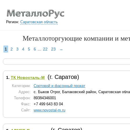
Регион:
Саратовская область
Металлоторгующие компании и мета
1
2
3
4
5
6
22
23
→
...
(г. Саратов)
1.
ТК Новосталь-М
Категории:
Сортовой и фасонный прокат
Адрес:
с. Быков Отрог, Балаковский район, Саратовская обл
Телефон:
89384346001
Факс:
+7 499 643 83 04
Сайт:
www.novostal-m.ru