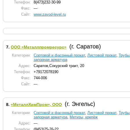
Телефон:
8(473)232-30-99
Факс:
—
Сайт:
www.zavod-level.ru
(г. Саратов)
7.
ООО «Металлпромресурс»
Категории:
Сортовой и фасонный прокат
,
Листовой прокат
,
Трубы
запорная арматура
Адрес:
Саратов,Сокурский тракт, 20
Телефон:
+79172078190
Факс:
744-006
Сайт:
—
(г. Энгельс)
8.
«МеталлХимПром», ООО
Категории:
Сортовой и фасонный прокат
,
Листовой прокат
,
Трубы
запорная арматура
,
Метизы, крепёж
Адрес:
—
Телефон:
(8453)75-76-22