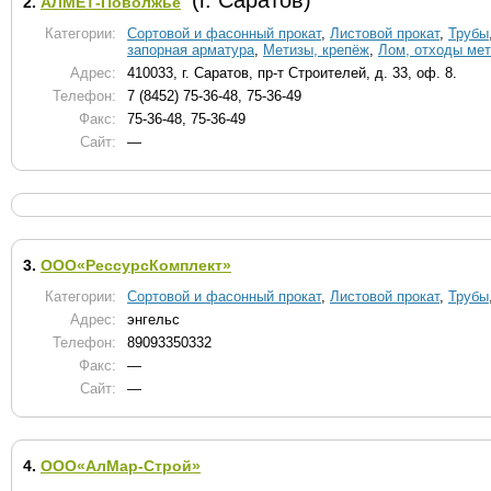
(г. Саратов)
2.
АЛМЕТ-Поволжье
Категории:
Сортовой и фасонный прокат
,
Листовой прокат
,
Трубы
запорная арматура
,
Метизы, крепёж
,
Лом, отходы ме
Адрес:
410033, г. Саратов, пр-т Строителей, д. 33, оф. 8.
Телефон:
7 (8452) 75-36-48, 75-36-49
Факс:
75-36-48, 75-36-49
Сайт:
—
3.
ООО«РессурсКомплект»
Категории:
Сортовой и фасонный прокат
,
Листовой прокат
,
Трубы
Адрес:
энгельс
Телефон:
89093350332
Факс:
—
Сайт:
—
4.
ООО«АлМар-Строй»